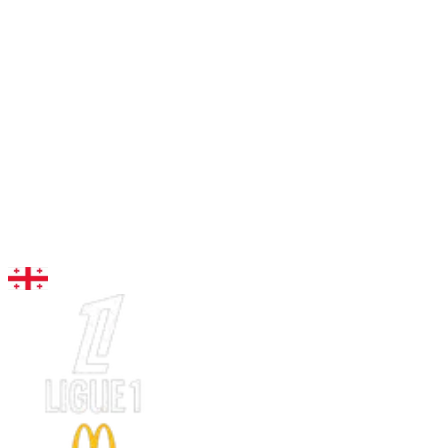
96
AG
Kvaratskhelia