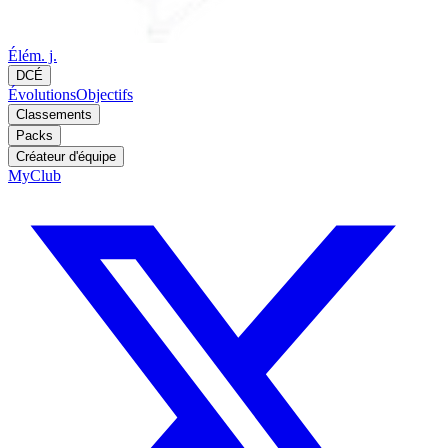
Élém. j.
DCÉ
Évolutions
Objectifs
Classements
Packs
Créateur d'équipe
MyClub