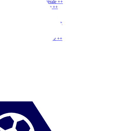
MG
|
Meneuse de jeu latérale
+
+
MG
|
Attaquante intérieure
+
+
AD
|
Ailière
+
+
AD
|
Attaquante intérieure
+
+
AD
|
Meneuse de jeu latérale
+
+
AG
|
Ailière
+
+
AG
|
Attaquante intérieure
+
+
AG
|
Meneuse de jeu latérale
+
+