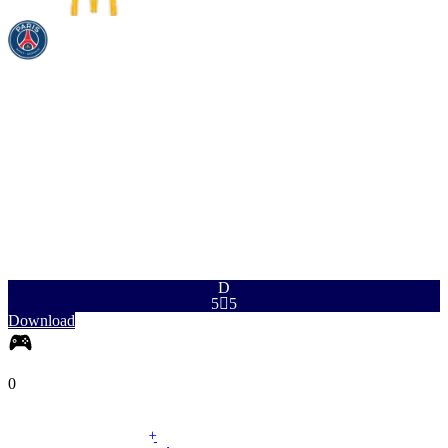
RAP
TIR
PAS
DRI
DÉF
PHY
96
94
93
96
70
91
D
5

5
Download
0
MG
|
Ailière
+
+
MG
|
Milieu latérale
+
+