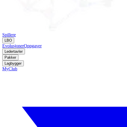
Spillere
LBO
Evolusjoner
Oppgaver
Ledertavler
Pakker
Lagbygger
MyClub