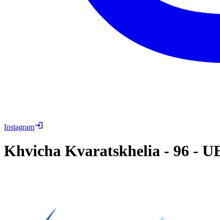
Instagram
Khvicha Kvaratskhelia
-
96
-
UE