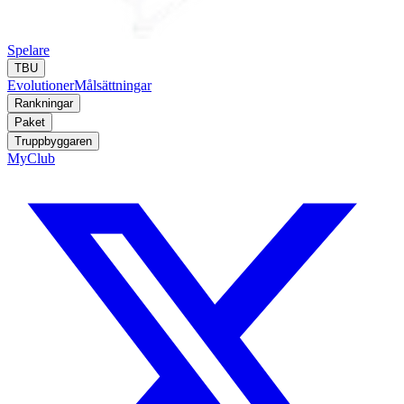
Spelare
TBU
Evolutioner
Målsättningar
Rankningar
Paket
Truppbyggaren
MyClub