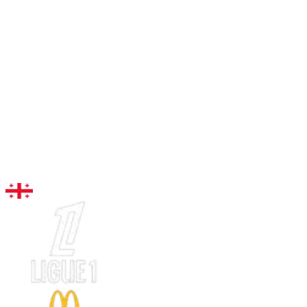
96
VY
Kvaratskhelia