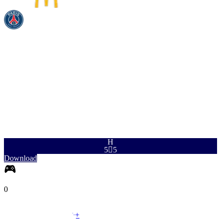
TEM
SKO
PAS
DRI
FÖR
FYS
96
94
93
96
70
91
H
5

5
Download
0
VM
|
Ytter
+
+
VM
|
Yttermittfältare
+
+