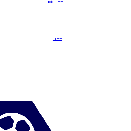
VM
|
Spelfördelare på kanten
+
+
VM
|
Innerforward
+
+
HY
|
Ytter
+
+
HY
|
Innerforward
+
+
HY
|
Spelfördelare på kanten
+
+
VY
|
Ytter
+
+
VY
|
Innerforward
+
+
VY
|
Spelfördelare på kanten
+
+