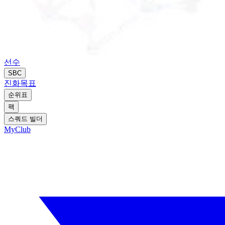
선수
SBC
진화
목표
순위표
팩
스쿼드 빌더
MyClub