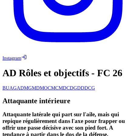
Instagram
AD Rôles et objectifs
-
FC 26
BU
AG
AD
MG
MD
MOC
MC
MDC
DG
DD
DC
G
Attaquante intérieure
Attaquante latérale qui part sur l'aile, mais qui
repique régulièrement dans l'axe pour frapper ou
offrir une passe décisive avec son pied fort. A
tendance à partir dans le dos de la défense.