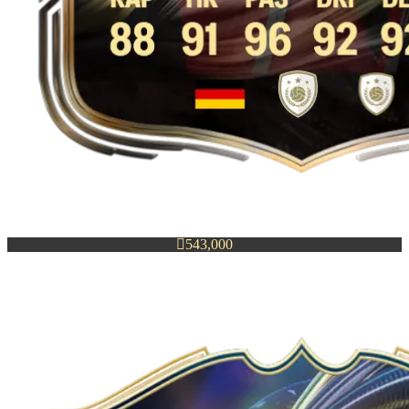

543,000