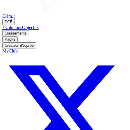
Élém. j.
DCÉ
Évolutions
Objectifs
Classements
Packs
Créateur d'équipe
MyClub