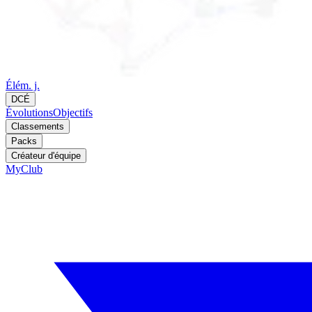
Élém. j.
DCÉ
Évolutions
Objectifs
Classements
Packs
Créateur d'équipe
MyClub