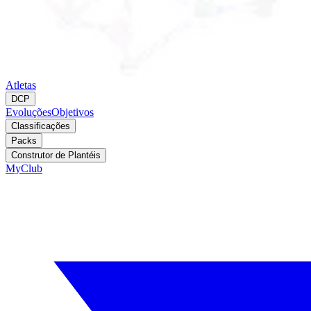
Atletas
DCP
Evoluções
Objetivos
Classificações
Packs
Construtor de Plantéis
MyClub