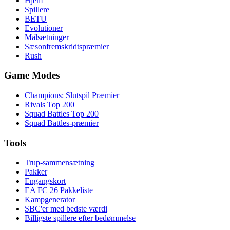
Hjem
Spillere
BETU
Evolutioner
Målsætninger
Sæsonfremskridtspræmier
Rush
Game Modes
Champions: Slutspil Præmier
Rivals Top 200
Squad Battles Top 200
Squad Battles-præmier
Tools
Trup-sammensætning
Pakker
Engangskort
EA FC 26 Pakkeliste
Kampgenerator
SBC'er med bedste værdi
Billigste spillere efter bedømmelse