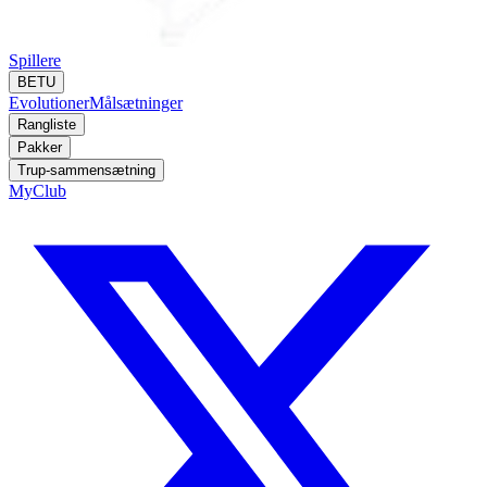
Spillere
BETU
Evolutioner
Målsætninger
Rangliste
Pakker
Trup-sammensætning
MyClub