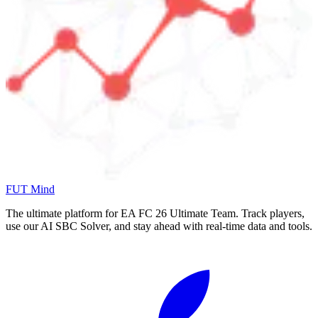
FUT Mind
The ultimate platform for EA FC
26
Ultimate Team. Track players,
use our AI SBC Solver, and stay ahead with real-time data and tools.