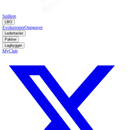
Spillere
LBO
Evolusjoner
Oppgaver
Ledertavler
Pakker
Lagbygger
MyClub