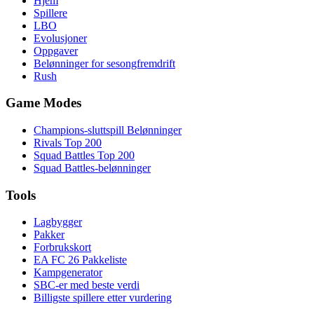
Hjem
Spillere
LBO
Evolusjoner
Oppgaver
Belønninger for sesongfremdrift
Rush
Game Modes
Champions-sluttspill Belønninger
Rivals Top 200
Squad Battles Top 200
Squad Battles-belønninger
Tools
Lagbygger
Pakker
Forbrukskort
EA FC 26 Pakkeliste
Kampgenerator
SBC-er med beste verdi
Billigste spillere etter vurdering