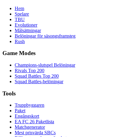
Hem
Spelare
TBU
Evolutioner
Målsättningar
Belöningar för säsongsframsteg
Rush
Game Modes
Champions-slutspel Belöningar
Rivals Top 200
Squad Battles Top 200
Squad Battles-belöningar
Tools
Truppbyggaren
Paket
Engångskort
EA FC 26 Paketlista
Matchgenerator
Mest prisvärda SBCs