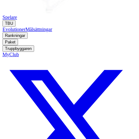
Spelare
TBU
Evolutioner
Målsättningar
Rankningar
Paket
Truppbyggaren
MyClub