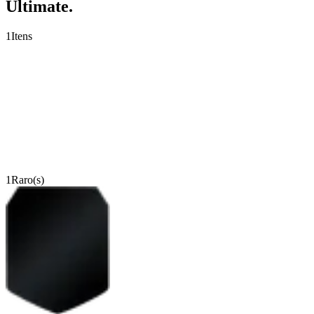
Ultimate.
1
Itens
1
Raro(s)