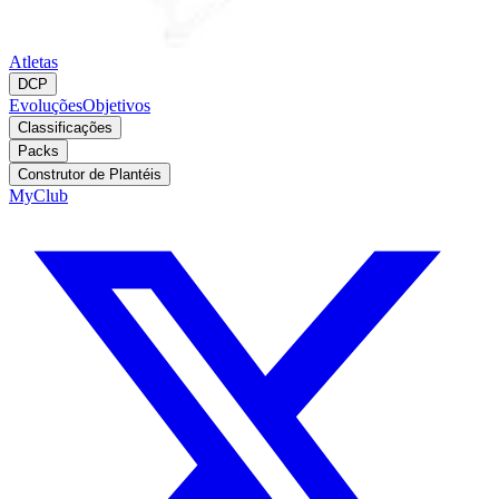
Atletas
DCP
Evoluções
Objetivos
Classificações
Packs
Construtor de Plantéis
MyClub