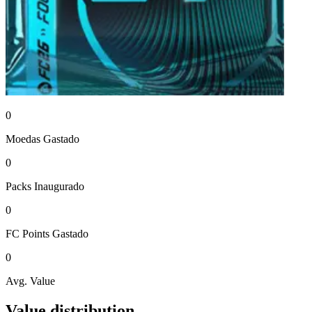
0
Moedas
Gastado
0
Packs
Inaugurado
0
FC Points
Gastado
0
Avg. Value
Value distribution