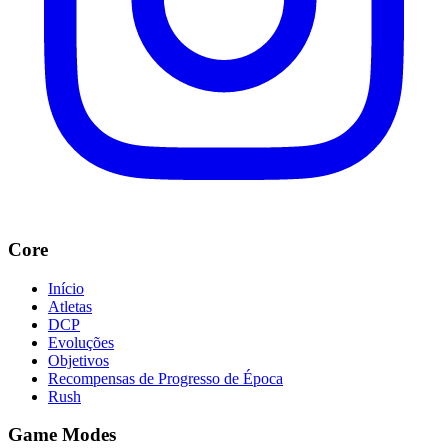
Core
Início
Atletas
DCP
Evoluções
Objetivos
Recompensas de Progresso de Época
Rush
Game Modes