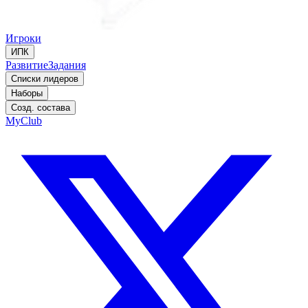
Игроки
ИПК
Развитие
Задания
Списки лидеров
Наборы
Созд. состава
MyClub