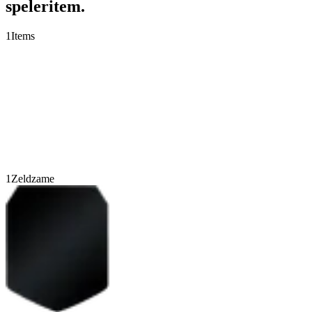
speleritem.
1
Items
1
Zeldzame