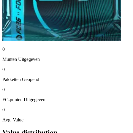
0
Munten
Uitgegeven
0
Pakketten
Geopend
0
FC-punten
Uitgegeven
0
Avg. Value
Value distribution