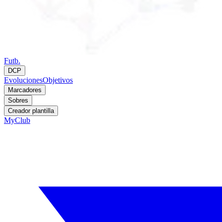
Futb.
DCP
Evoluciones
Objetivos
Marcadores
Sobres
Creador plantilla
MyClub