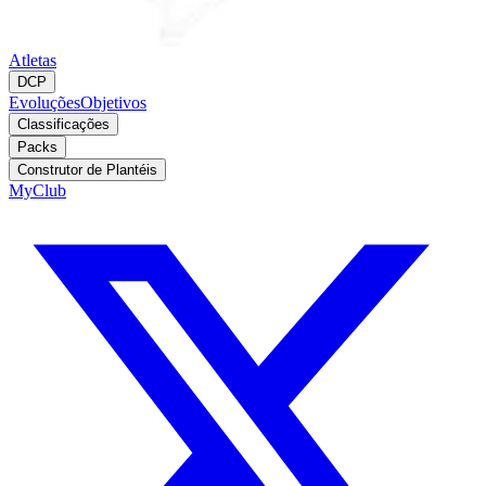
Atletas
DCP
Evoluções
Objetivos
Classificações
Packs
Construtor de Plantéis
MyClub