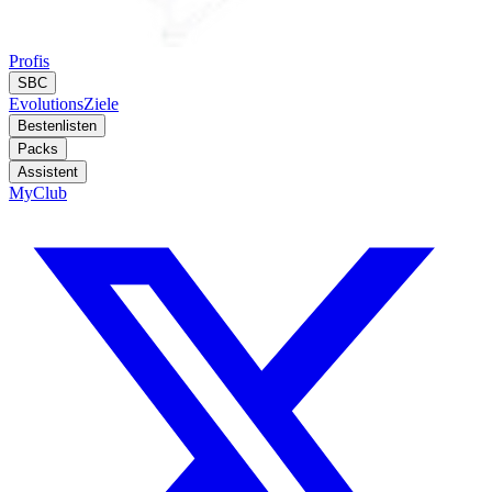
Profis
SBC
Evolutions
Ziele
Bestenlisten
Packs
Assistent
MyClub