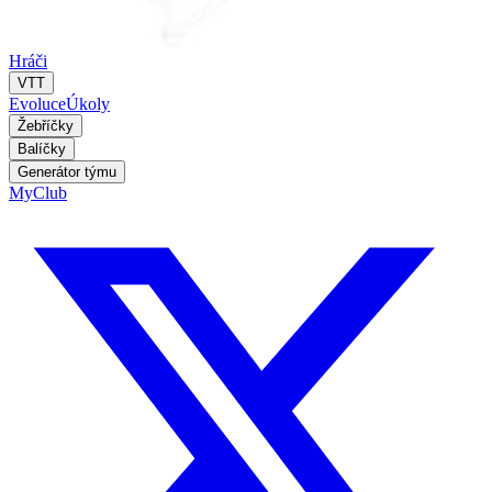
Hráči
VTT
Evoluce
Úkoly
Žebříčky
Balíčky
Generátor týmu
MyClub