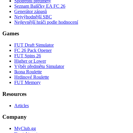
Spotřební předměty
Seznam Balíčky EA FC 26
Generátor zápasů
Nejvýhodnější SBC
Nejlevnější hráči podle hodnocení
Games
FUT Draft Simulator
FC 26 Pack Opener
FUT Spins 26
Higher or Lower
Výběr předmětu Simulator
Ikona Roulette
Hrdinové Roulette
FUT Memory
Resources
Articles
Company
MyClub.gg