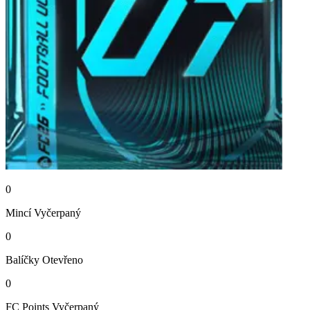
0
Mincí
Vyčerpaný
0
Balíčky
Otevřeno
0
FC Points
Vyčerpaný