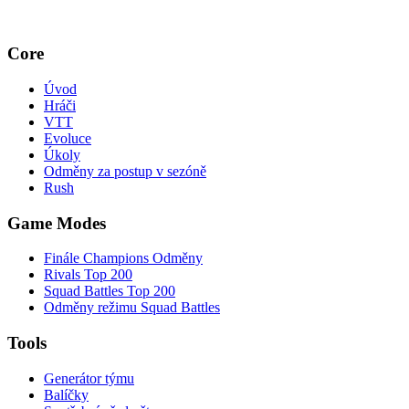
Core
Úvod
Hráči
VTT
Evoluce
Úkoly
Odměny za postup v sezóně
Rush
Game Modes
Finále Champions Odměny
Rivals Top 200
Squad Battles Top 200
Odměny režimu Squad Battles
Tools
Generátor týmu
Balíčky