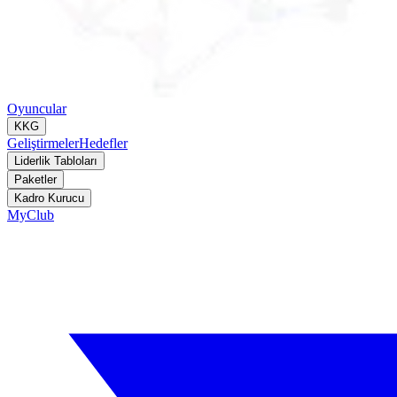
Oyuncular
KKG
Geliştirmeler
Hedefler
Liderlik Tabloları
Paketler
Kadro Kurucu
MyClub