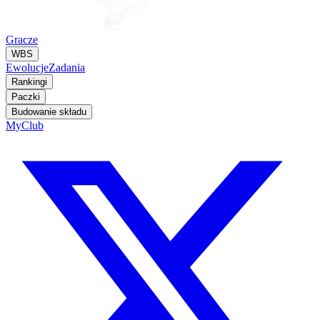
Gracze
WBS
Ewolucje
Zadania
Rankingi
Paczki
Budowanie składu
MyClub