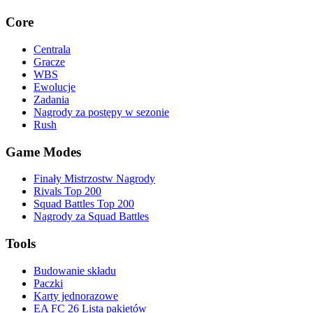
Core
Centrala
Gracze
WBS
Ewolucje
Zadania
Nagrody za postępy w sezonie
Rush
Game Modes
Finały Mistrzostw Nagrody
Rivals Top 200
Squad Battles Top 200
Nagrody za Squad Battles
Tools
Budowanie składu
Paczki
Karty jednorazowe
EA FC 26 Lista pakietów