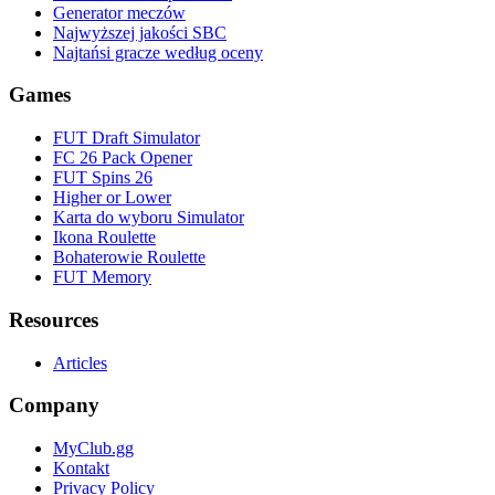
Generator meczów
Najwyższej jakości SBC
Najtańsi gracze według oceny
Games
FUT Draft Simulator
FC 26 Pack Opener
FUT Spins 26
Higher or Lower
Karta do wyboru Simulator
Ikona Roulette
Bohaterowie Roulette
FUT Memory
Resources
Articles
Company
MyClub.gg
Kontakt
Privacy Policy