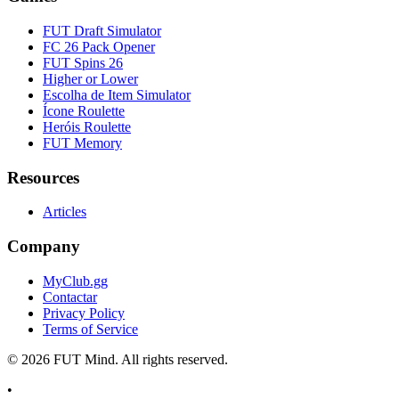
FUT Draft Simulator
FC 26 Pack Opener
FUT Spins 26
Higher or Lower
Escolha de Item Simulator
Ícone Roulette
Heróis Roulette
FUT Memory
Resources
Articles
Company
MyClub.gg
Contactar
Privacy Policy
Terms of Service
©
2026
FUT Mind. All rights reserved.
•