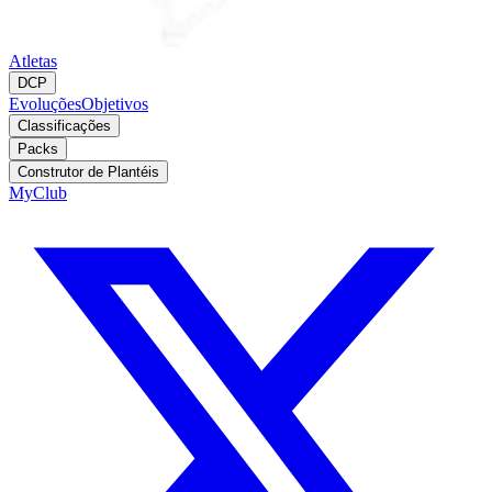
Atletas
DCP
Evoluções
Objetivos
Classificações
Packs
Construtor de Plantéis
MyClub