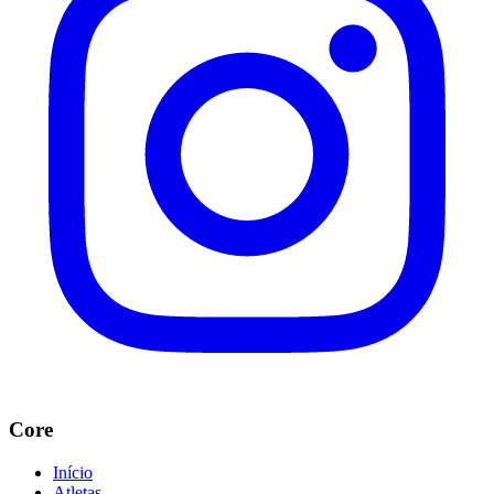
Core
Início
Atletas