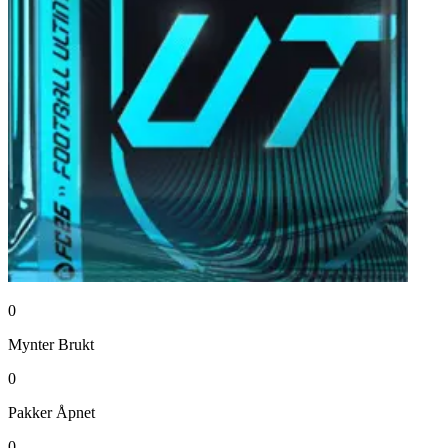
0
Mynter
Brukt
0
Pakker
Åpnet
0