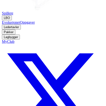
Spillere
LBO
Evolusjoner
Oppgaver
Ledertavler
Pakker
Lagbygger
MyClub