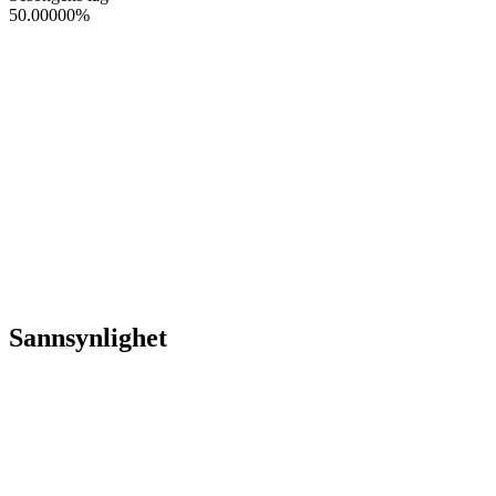
50.00000
%
Sannsynlighet