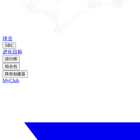
球员
SBC
进化
目标
排行榜
组合包
阵容创建器
MyClub