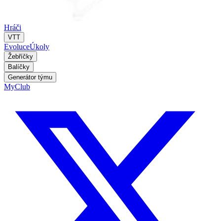
Hráči
VTT
Evoluce
Úkoly
Žebříčky
Balíčky
Generátor týmu
MyClub