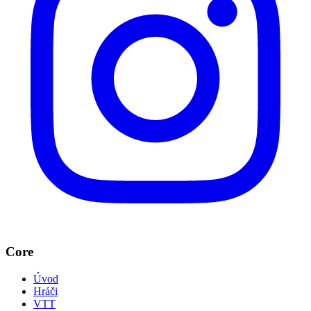
Core
Úvod
Hráči
VTT