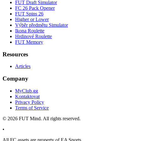
FUT Draft Simulator
FC 26 Pack Opener
FUT Spins 26
Higher or Lower
Výběr předmětu Simulator
Ikona Roulette
Hrdinové Roulette
FUT Memory
Resources
Articles
Company
MyClub.gg
Kontaktovat
Privacy Policy
Terms of Service
©
2026
FUT Mind. All rights reserved.
•
All
FC
assets are property of EA Sports.