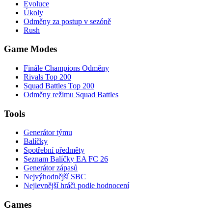
Evoluce
Úkoly
Odměny za postup v sezóně
Rush
Game Modes
Finále Champions Odměny
Rivals Top 200
Squad Battles Top 200
Odměny režimu Squad Battles
Tools
Generátor týmu
Balíčky
Spotřební předměty
Seznam Balíčky EA FC 26
Generátor zápasů
Nejvýhodnější SBC
Nejlevnější hráči podle hodnocení
Games