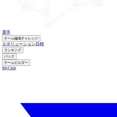
選手
チーム編成チャレンジ
エボリューション
目標
ランキング
パック
チームビルダー
MyClub