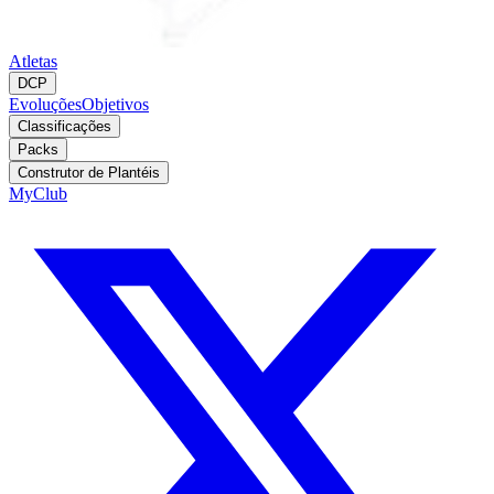
Atletas
DCP
Evoluções
Objetivos
Classificações
Packs
Construtor de Plantéis
MyClub