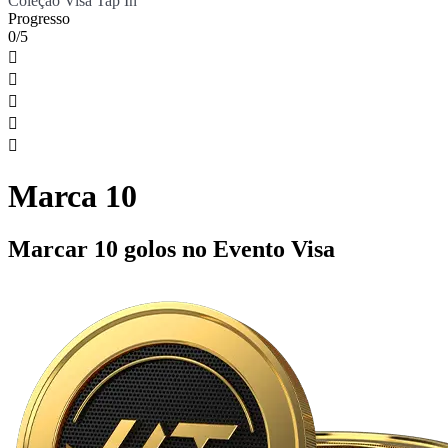
Coleção Visa Tap In
Progresso
0/5





Marca 10
Marcar 10 golos no Evento Visa