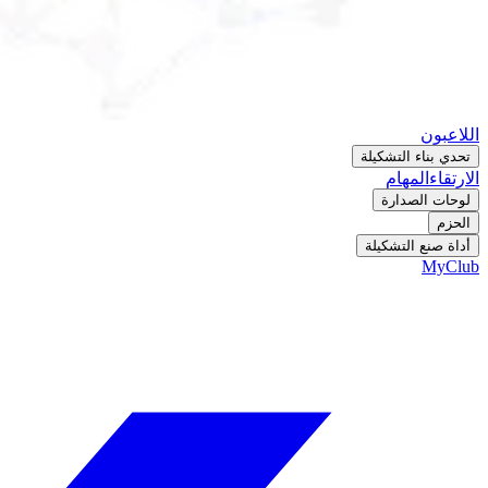
اللاعبون
تحدي بناء التشكيلة
الارتقاء
المهام
لوحات الصدارة
الحزم
أداة صنع التشكيلة
MyClub