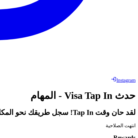
Instagram
حدث Visa Tap In - المهام
لقد حان وقت Tap In! سجل طريقك نحو المكافآت متضمنة الحزم وعناصر المظهر. كل المكافآت ليست للمقايضة.
انتهت الصلاحية
Rewards