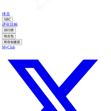
球员
SBC
进化
目标
排行榜
组合包
阵容创建器
MyClub