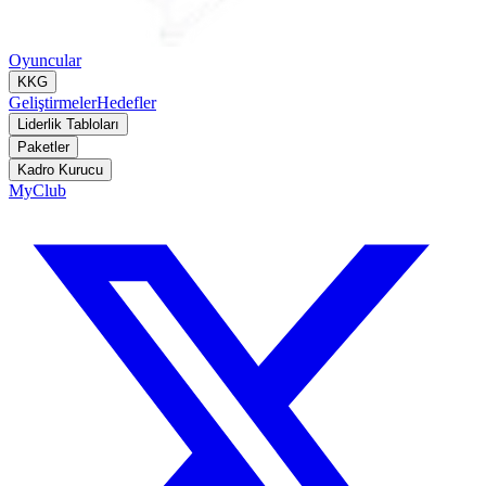
Oyuncular
KKG
Geliştirmeler
Hedefler
Liderlik Tabloları
Paketler
Kadro Kurucu
MyClub