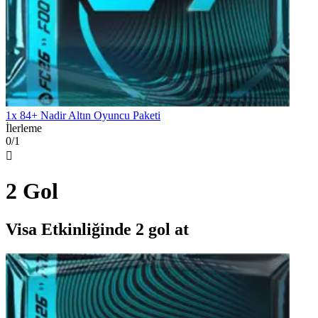
1x 84+ Nadir Altın Oyuncu Paketi
İlerleme
0/1

2 Gol
Visa Etkinliğinde 2 gol at