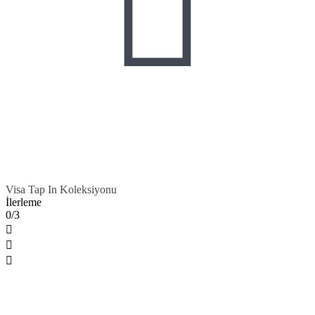

Visa Tap In Koleksiyonu
İlerleme
0/3


