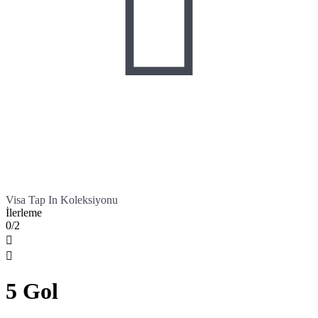

Visa Tap In Koleksiyonu
İlerleme
0/2


5 Gol