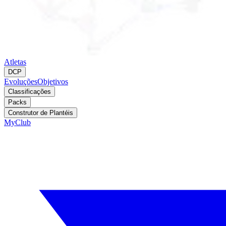
Atletas
DCP
Evoluções
Objetivos
Classificações
Packs
Construtor de Plantéis
MyClub