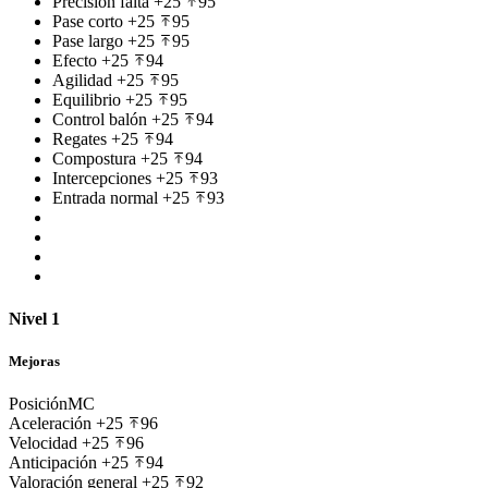
Precisión falta
+25
95
Pase corto
+25
95
Pase largo
+25
95
Efecto
+25
94
Agilidad
+25
95
Equilibrio
+25
95
Control balón
+25
94
Regates
+25
94
Compostura
+25
94
Intercepciones
+25
93
Entrada normal
+25
93
Nivel 1
Mejoras
Posición
MC
Aceleración
+25
96
Velocidad
+25
96
Anticipación
+25
94
Valoración general
+25
92