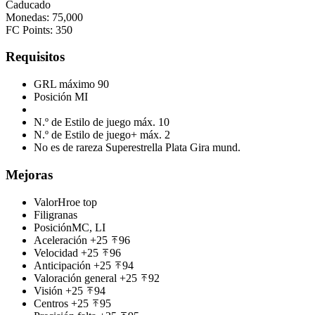
Caducado
Monedas
:
75,000
FC Points
:
350
Requisitos
GRL máximo
90
Posición
MI
N.º de Estilo de juego máx.
10
N.º de Estilo de juego+ máx.
2
No es de rareza
Superestrella Plata Gira mund.
Mejoras
Valor
Hroe top
Filigranas
Posición
MC, LI
Aceleración
+25
96
Velocidad
+25
96
Anticipación
+25
94
Valoración general
+25
92
Visión
+25
94
Centros
+25
95