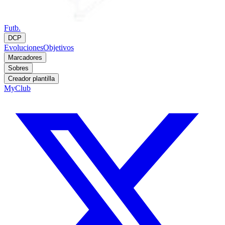
Futb.
DCP
Evoluciones
Objetivos
Marcadores
Sobres
Creador plantilla
MyClub