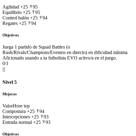
Agilidad
+25
95
Equilibrio
+25
95
Control balón
+25
94
Regates
+25
94
Objetivos
Juega 1 partido de Squad Battles (o
Rush/Rivals/Champions/Eventos en directo) en dificultad mínima
Aficionado usando a tu futbolista EVO activo/a en el juego.
0/1

Nivel 5
Mejoras
Valor
Hroe top
Compostura
+25
94
Intercepciones
+25
93
Entrada normal
+25
93
Objetivos