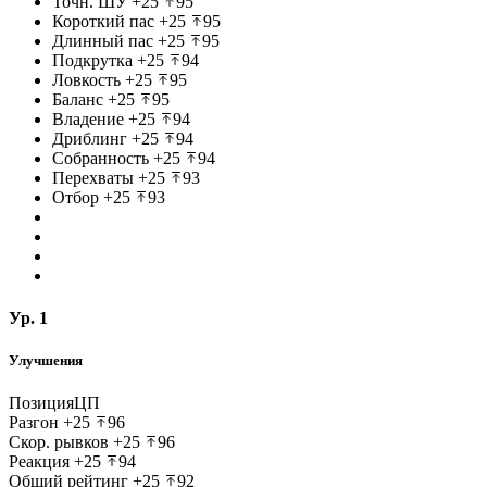
Точн. ШУ
+25
95
Короткий пас
+25
95
Длинный пас
+25
95
Подкрутка
+25
94
Ловкость
+25
95
Баланс
+25
95
Владение
+25
94
Дриблинг
+25
94
Собранность
+25
94
Перехваты
+25
93
Отбор
+25
93
Ур. 1
Улучшения
Позиция
ЦП
Разгон
+25
96
Скор. рывков
+25
96
Реакция
+25
94
Общий рейтинг
+25
92