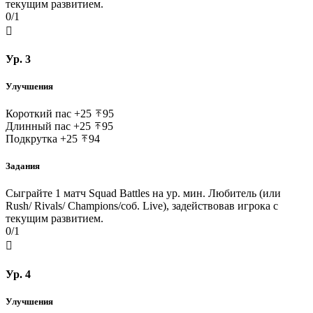
текущим развитием.
0/1

Ур. 3
Улучшения
Короткий пас
+25
95
Длинный пас
+25
95
Подкрутка
+25
94
Задания
Сыграйте 1 матч Squad Battles на ур. мин. Любитель (или
Rush/ Rivals/ Champions/соб. Live), задействовав игрока с
текущим развитием.
0/1

Ур. 4
Улучшения