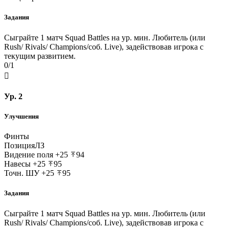
Задания
Сыграйте 1 матч Squad Battles на ур. мин. Любитель (или
Rush/ Rivals/ Champions/соб. Live), задействовав игрока с
текущим развитием.
0/1

Ур. 2
Улучшения
Финты
Позиция
ЛЗ
Видение поля
+25
94
Навесы
+25
95
Точн. ШУ
+25
95
Задания
Сыграйте 1 матч Squad Battles на ур. мин. Любитель (или
Rush/ Rivals/ Champions/соб. Live), задействовав игрока с