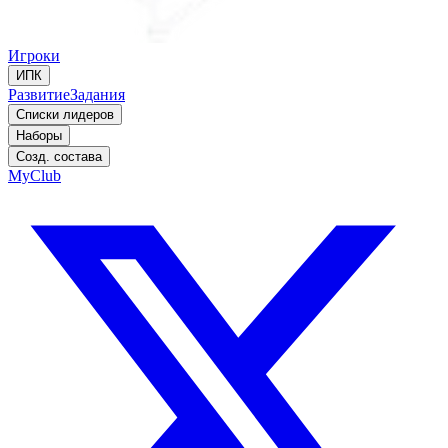
Игроки
ИПК
Развитие
Задания
Списки лидеров
Наборы
Созд. состава
MyClub