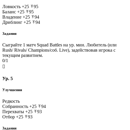
Ловкость
+25
95
Баланс
+25
95
Владение
+25
94
Дриблинг
+25
94
Задания
Сыграйте 1 матч Squad Battles на ур. мин. Любитель (или
Rush/ Rivals/ Champions/соб. Live), задействовав игрока с
текущим развитием.
0/1

Ур. 5
Улучшения
Редкость
Собранность
+25
94
Перехваты
+25
93
Отбор
+25
93
Задания