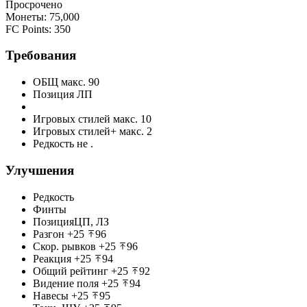
Просрочено
Монеты
:
75,000
FC Points
:
350
Требования
ОБЩ
макс. 90
Позиция
ЛП
Игровых стилей
макс. 10
Игровых стилей+
макс. 2
Редкость не
.
Улучшения
Редкость
Финты
Позиция
ЦП, ЛЗ
Разгон
+25
96
Скор. рывков
+25
96
Реакция
+25
94
Общий рейтинг
+25
92
Видение поля
+25
94
Навесы
+25
95