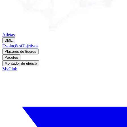
Atletas
DME
Evoluções
Objetivos
Placares de líderes
Pacotes
Montador de elenco
MyClub