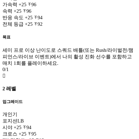
가속력
+25
96
속력
+25
96
반응 속도
+25
94
전체 등급
+25
92
목표
세미 프로 이상 난이도로 스쿼드 배틀(또는 Rush/라이벌전/챔
피언스/라이브 이벤트)에서 나의 활성 진화 선수를 포함하고
매치 1회를 플레이하세요.
0/1

2 레벨
업그레이드
개인기
포지션
LB
시야
+25
94
크로스
+25
95