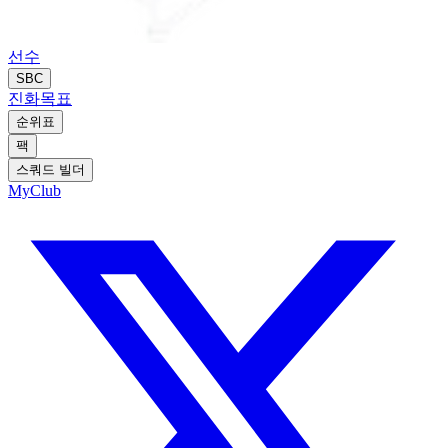
선수
SBC
진화
목표
순위표
팩
스쿼드 빌더
MyClub