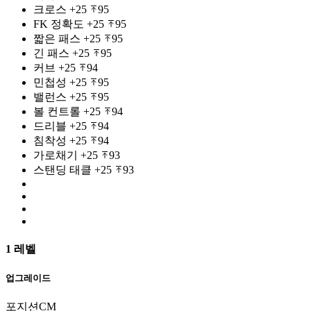
크로스
+25
95
FK 정확도
+25
95
짧은 패스
+25
95
긴 패스
+25
95
커브
+25
94
민첩성
+25
95
밸런스
+25
95
볼 컨트롤
+25
94
드리블
+25
94
침착성
+25
94
가로채기
+25
93
스탠딩 태클
+25
93
1 레벨
업그레이드
포지션
CM