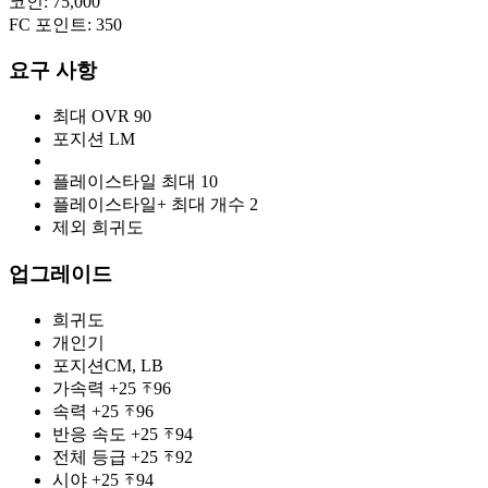
코인
:
75,000
FC 포인트
:
350
요구 사항
최대 OVR
90
포지션
LM
플레이스타일 최대
10
플레이스타일+ 최대 개수
2
제외 희귀도
업그레이드
희귀도
개인기
포지션
CM, LB
가속력
+25
96
속력
+25
96
반응 속도
+25
94
전체 등급
+25
92
시야
+25
94