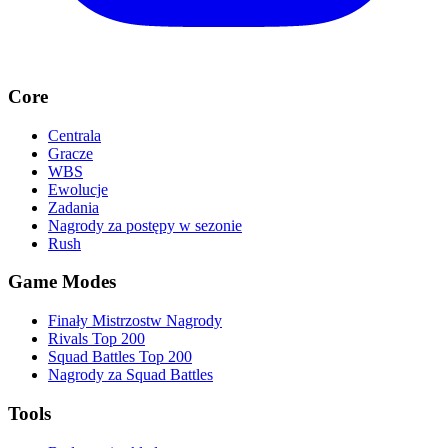
Core
Centrala
Gracze
WBS
Ewolucje
Zadania
Nagrody za postępy w sezonie
Rush
Game Modes
Finały Mistrzostw Nagrody
Rivals Top 200
Squad Battles Top 200
Nagrody za Squad Battles
Tools