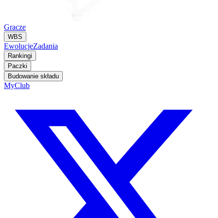
Gracze
WBS
Ewolucje
Zadania
Rankingi
Paczki
Budowanie składu
MyClub