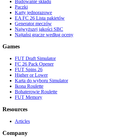
Budowanie składu
Paczki
Karty jednorazowe
EA FC 26 Lista pakietów
Generator meczów
Najwyższej jakości SBC
Najtańsi gracze według oceny
Games
FUT Draft Simulator
FC 26 Pack Opener
FUT Spins 26
Higher or Lower
Karta do wyboru Simulator
Ikona Roulette
Bohaterowie Roulette
FUT Memory
Resources
Articles
Company