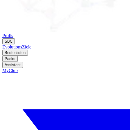
Profis
SBC
Evolutions
Ziele
Bestenlisten
Packs
Assistent
MyClub