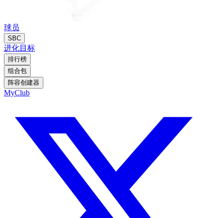
球员
SBC
进化
目标
排行榜
组合包
阵容创建器
MyClub