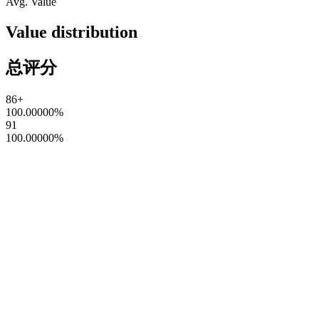
Avg. Value
Value distribution
总评分
86+
100.00000
%
91
100.00000
%