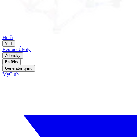
Hráči
VTT
Evoluce
Úkoly
Žebříčky
Balíčky
Generátor týmu
MyClub