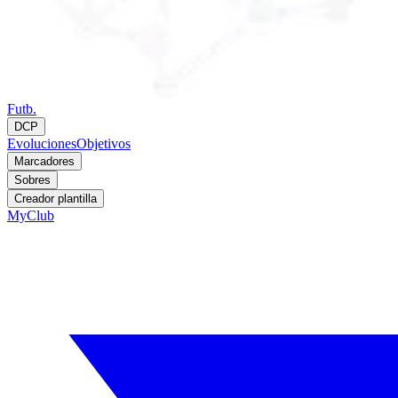
Futb.
DCP
Evoluciones
Objetivos
Marcadores
Sobres
Creador plantilla
MyClub