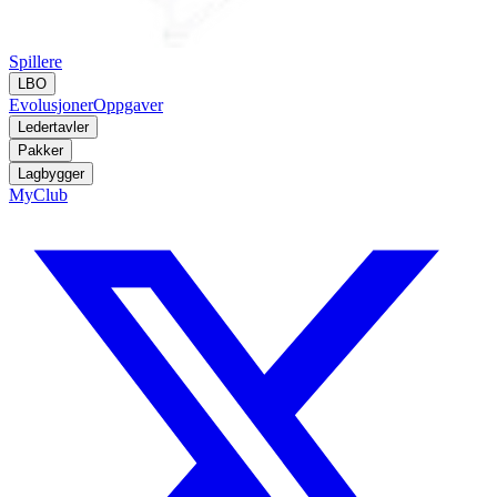
Spillere
LBO
Evolusjoner
Oppgaver
Ledertavler
Pakker
Lagbygger
MyClub