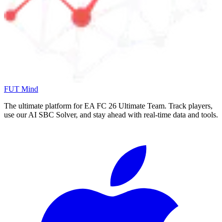
FUT Mind
The ultimate platform for EA FC
26
Ultimate Team. Track players,
use our AI SBC Solver, and stay ahead with real-time data and tools.