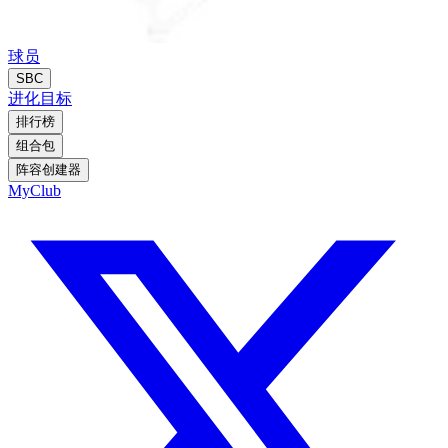
球员
SBC
进化
目标
排行榜
组合包
阵容创建器
MyClub