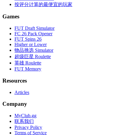
按评分计算的最便宜的玩家
Games
FUT Draft Simulator
FC 26 Pack Opener
FUT Spins 26
Higher or Lower
物品挑选 Simulator
超级巨星 Roulette
英雄 Roulette
FUT Memory
Resources
Articles
Company
MyClub.gg
联系我们
Privacy Policy
Terms of Service