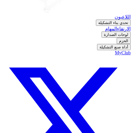
اللاعبون
تحدي بناء التشكيلة
الارتقاء
المهام
لوحات الصدارة
الحزم
أداة صنع التشكيلة
MyClub