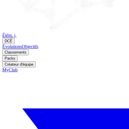
Élém. j.
DCÉ
Évolutions
Objectifs
Classements
Packs
Créateur d'équipe
MyClub