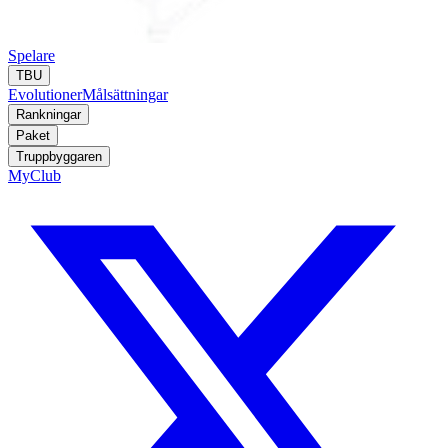
Spelare
TBU
Evolutioner
Målsättningar
Rankningar
Paket
Truppbyggaren
MyClub