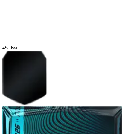
4
Sällsynt