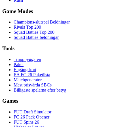
Rush
Game Modes
Champions-slutspel Belöningar
Rivals Top 200
Squad Battles Top 200
Squad Battles-belöningar
Tools
Truppbyggaren
Paket
Engångskort
EA FC 26 Paketlista
Matchgenerator
Mest prisvärda SBCs
Billigaste spelarna efter betyg
Games
FUT Draft Simulator
FC 26 Pack Opener
FUT Spins 26