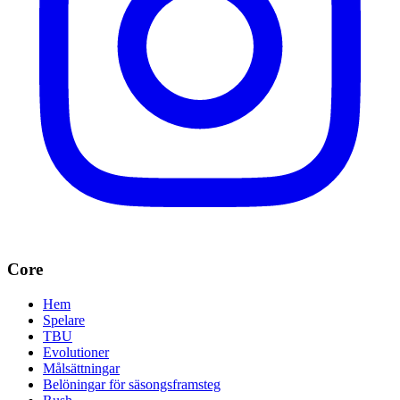
Core
Hem
Spelare
TBU
Evolutioner
Målsättningar
Belöningar för säsongsframsteg