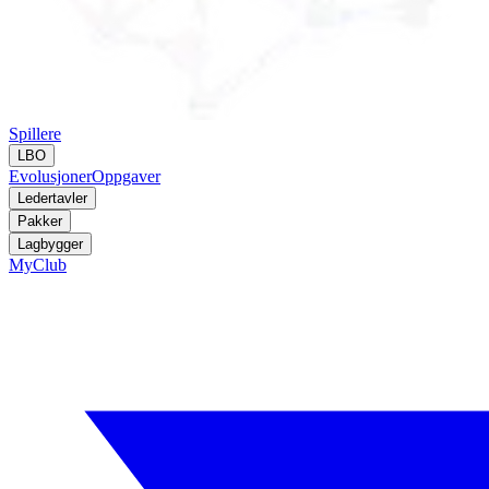
Spillere
LBO
Evolusjoner
Oppgaver
Ledertavler
Pakker
Lagbygger
MyClub