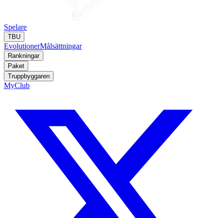
Spelare
TBU
Evolutioner
Målsättningar
Rankningar
Paket
Truppbyggaren
MyClub