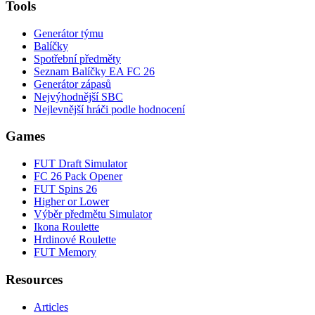
Tools
Generátor týmu
Balíčky
Spotřební předměty
Seznam Balíčky EA FC 26
Generátor zápasů
Nejvýhodnější SBC
Nejlevnější hráči podle hodnocení
Games
FUT Draft Simulator
FC 26 Pack Opener
FUT Spins 26
Higher or Lower
Výběr předmětu Simulator
Ikona Roulette
Hrdinové Roulette
FUT Memory
Resources
Articles