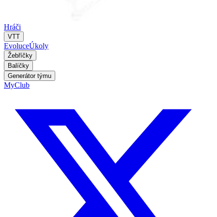
Hráči
VTT
Evoluce
Úkoly
Žebříčky
Balíčky
Generátor týmu
MyClub