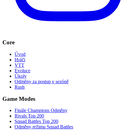
Core
Úvod
Hráči
VTT
Evoluce
Úkoly
Odměny za postup v sezóně
Rush
Game Modes
Finále Champions Odměny
Rivals Top 200
Squad Battles Top 200
Odměny režimu Squad Battles