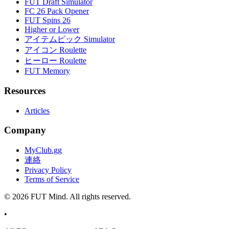
FUT Draft Simulator
FC 26 Pack Opener
FUT Spins 26
Higher or Lower
アイテムピック Simulator
アイコン Roulette
ヒーロー Roulette
FUT Memory
Resources
Articles
Company
MyClub.gg
連絡
Privacy Policy
Terms of Service
©
2026
FUT Mind. All rights reserved.
•