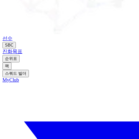
선수
SBC
진화
목표
순위표
팩
스쿼드 빌더
MyClub