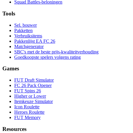
Squad Battles-beloningen
Tools
Sel. bouwer
Pakketten
Verbruiksitems
Pakkenlijst EA FC 26
Matchgenerator
SBC's met de beste prijs-kwaliteitverhouding
Goedkoopste spelers volgens rating
Games
FUT Draft Simulator
FC 26 Pack Opener
FUT Spins 26
Higher or Lower
Itemkeuze Simulator
Icon Roulette
Heroes Roulette
FUT Memory
Resources